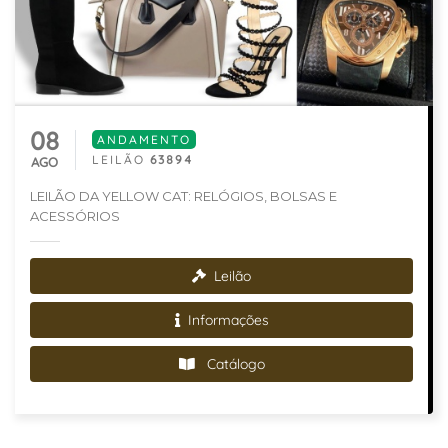
08
ANDAMENTO
LEILÃO
63894
AGO
LEILÃO DA YELLOW CAT: RELÓGIOS, BOLSAS E
ACESSÓRIOS
Leilão
Informações
Catálogo