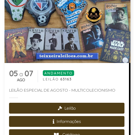
05
07
a
ANDAMENTO
LEILÃO
63163
AGO
LEILÃO ESPECIAL DE AGOSTO - MULTICOLECIONISMO
Leilão
Informações
Catálogo