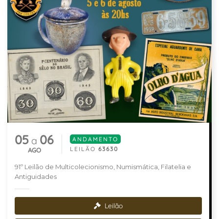
05
06
a
ANDAMENTO
LEILÃO
63630
AGO
91º Leilão de Multicolecionismo, Numismática, Filatelia e
Antiguidades
Leilão