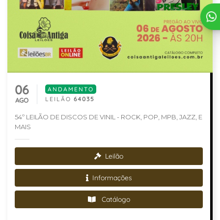
06
ANDAMENTO
LEILÃO
64035
AGO
54º LEILÃO DE DISCOS DE VINIL - ROCK, POP, MPB, JAZZ, E
MAIS
Leilão
Informações
Catálogo