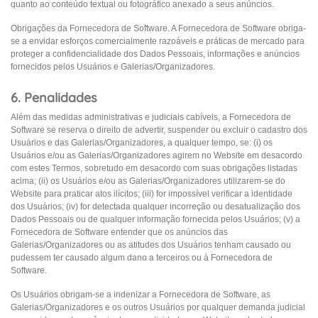
quanto ao conteúdo textual ou fotográfico anexado a seus anúncios.
Obrigações da Fornecedora de Software. A Fornecedora de Software obriga-
se a envidar esforços comercialmente razoáveis e práticas de mercado para
proteger a confidencialidade dos Dados Pessoais, informações e anúncios
fornecidos pelos Usuários e Galerias/Organizadores.
6. Penalidades
Além das medidas administrativas e judiciais cabíveis, a Fornecedora de
Software se reserva o direito de advertir, suspender ou excluir o cadastro dos
Usuários e das Galerias/Organizadores, a qualquer tempo, se: (i) os
Usuários e/ou as Galerias/Organizadores agirem no Website em desacordo
com estes Termos, sobretudo em desacordo com suas obrigações listadas
acima; (ii) os Usuários e/ou as Galerias/Organizadores utilizarem-se do
Website para praticar atos ilícitos; (iii) for impossível verificar a identidade
dos Usuários; (iv) for detectada qualquer incorreção ou desatualização dos
Dados Pessoais ou de qualquer informação fornecida pelos Usuários; (v) a
Fornecedora de Software entender que os anúncios das
Galerias/Organizadores ou as atitudes dos Usuários tenham causado ou
pudessem ter causado algum dano a terceiros ou à Fornecedora de
Software.
Os Usuários obrigam-se a indenizar a Fornecedora de Software, as
Galerias/Organizadores e os outros Usuários por qualquer demanda judicial