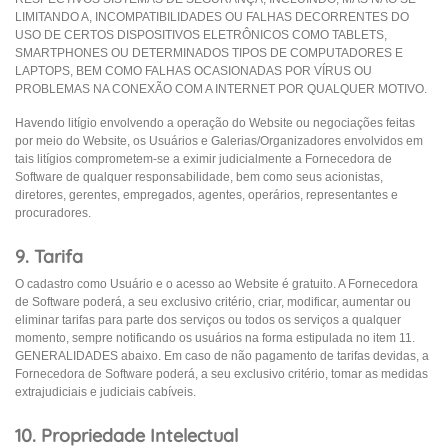
LIMITANDO A, INCOMPATIBILIDADES OU FALHAS DECORRENTES DO
USO DE CERTOS DISPOSITIVOS ELETRÔNICOS COMO TABLETS,
SMARTPHONES OU DETERMINADOS TIPOS DE COMPUTADORES E
LAPTOPS, BEM COMO FALHAS OCASIONADAS POR VÍRUS OU
PROBLEMAS NA CONEXÃO COM A INTERNET POR QUALQUER MOTIVO.
Havendo litígio envolvendo a operação do Website ou negociações feitas
por meio do Website, os Usuários e Galerias/Organizadores envolvidos em
tais litígios comprometem-se a eximir judicialmente a Fornecedora de
Software de qualquer responsabilidade, bem como seus acionistas,
diretores, gerentes, empregados, agentes, operários, representantes e
procuradores.
9. Tarifa
O cadastro como Usuário e o acesso ao Website é gratuito. A Fornecedora
de Software poderá, a seu exclusivo critério, criar, modificar, aumentar ou
eliminar tarifas para parte dos serviços ou todos os serviços a qualquer
momento, sempre notificando os usuários na forma estipulada no item 11.
GENERALIDADES abaixo. Em caso de não pagamento de tarifas devidas, a
Fornecedora de Software poderá, a seu exclusivo critério, tomar as medidas
extrajudiciais e judiciais cabíveis.
10. Propriedade Intelectual