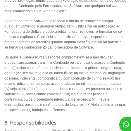
arquivo, promoção, publicidade ou exploração de qualquer forma do todo ou
parte do Conteúdo pela Fornecedora de Software, em qualquer software ou
meio conhecido ou que venha a existir.
A Fornecedora de Software se reserva o direito de remover e apagar
qualquer Conteúdo, a qualquer tempo, sem justificativa ou notificação. A
Fornecedora de Software poderá editar, alterar, remover, re-formatar ou se
recusar a explorar o Conteúdo sem notificação prévia, especialmente para
proteger direitos de terceiros quando alguma infração, efetiva ou potencial,
se tornar de conhecimento da Fornecedora de Software.
Usuários e Galerias/Organizadores comprometem-se a não divulgar,
produzir, armazenar, transmitir Conteúdo ou incentivar o acesso a Conteúdo
que: (i) inclua comentários ofensivos relacionados a gênero, origem, raça,
orientação sexual, religiosa ou forma física; (ii) inclua material ou linguagem
obscena, indecente, pornográfica ou com conteúdo de cunho sexual; (iii)
difame, ridicularize, ameace, assedie, abuse ou intimide qualquer pessoa;
(iv) seja atentatório à moral ou aos bons costumes; (v) promova ou incite à
violência; (vi) tenha cunho comercial; (vii) viole, direitos pessoais,
contratuais, ou de propriedade intelectual de terceiros; (viii) revele
informações pessoais e confidenciais de terceiros; (ix) viole as leis e normas
aplicáveis; ou (x) infrinja estes Termos.
8. Responsabilidades
Somente serão de responsabilidade da Fornecedora de Software danos