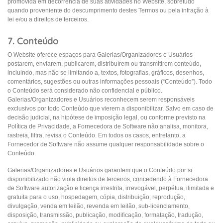
promovida em decorrência de suas atividades no Website, sobretudo
quando proveniente do descumprimento destes Termos ou pela infração à
lei e/ou a direitos de terceiros.
7. Conteúdo
O Website oferece espaços para Galerias/Organizadores e Usuários
postarem, enviarem, publicarem, distribuírem ou transmitirem conteúdo,
incluindo, mas não se limitando a, textos, fotografias, gráficos, desenhos,
comentários, sugestões ou outras informações pessoais (“Conteúdo”). Todo
o Conteúdo será considerado não confidencial e público.
Galerias/Organizadores e Usuários reconhecem serem responsáveis
exclusivos por todo Conteúdo que vierem a disponibilizar. Salvo em caso de
decisão judicial, na hipótese de imposição legal, ou conforme previsto na
Política de Privacidade, a Fornecedora de Software não analisa, monitora,
rastreia, filtra, revisa o Conteúdo. Em todos os casos, entretanto, a
Fornecedor de Software não assume qualquer responsabilidade sobre o
Conteúdo.
Galerias/Organizadores e Usuários garantem que o Conteúdo por si
disponibilizado não viola direitos de terceiros, concedendo à Fornecedora
de Software autorização e licença irrestrita, irrevogável, perpétua, ilimitada e
gratuita para o uso, hospedagem, cópia, distribuição, reprodução,
divulgação, venda em leilão, revenda em leilão, sub-licenciamento,
disposição, transmissão, publicação, modificação, formatação, tradução,