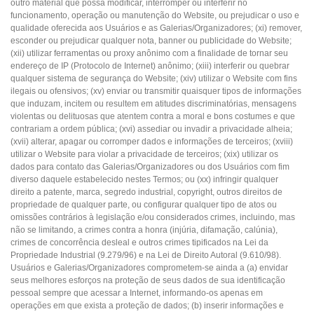
outro material que possa modificar, interromper ou interferir no
funcionamento, operação ou manutenção do Website, ou prejudicar o uso e
qualidade oferecida aos Usuários e as Galerias/Organizadores; (xi) remover,
esconder ou prejudicar qualquer nota, banner ou publicidade do Website;
(xii) utilizar ferramentas ou proxy anônimo com a finalidade de tornar seu
endereço de IP (Protocolo de Internet) anônimo; (xiii) interferir ou quebrar
qualquer sistema de segurança do Website; (xiv) utilizar o Website com fins
ilegais ou ofensivos; (xv) enviar ou transmitir quaisquer tipos de informações
que induzam, incitem ou resultem em atitudes discriminatórias, mensagens
violentas ou delituosas que atentem contra a moral e bons costumes e que
contrariam a ordem pública; (xvi) assediar ou invadir a privacidade alheia;
(xvii) alterar, apagar ou corromper dados e informações de terceiros; (xviii)
utilizar o Website para violar a privacidade de terceiros; (xix) utilizar os
dados para contato das Galerias/Organizadores ou dos Usuários com fim
diverso daquele estabelecido nestes Termos; ou (xx) infringir qualquer
direito a patente, marca, segredo industrial, copyright, outros direitos de
propriedade de qualquer parte, ou configurar qualquer tipo de atos ou
omissões contrários à legislação e/ou considerados crimes, incluindo, mas
não se limitando, a crimes contra a honra (injúria, difamação, calúnia),
crimes de concorrência desleal e outros crimes tipificados na Lei da
Propriedade Industrial (9.279/96) e na Lei de Direito Autoral (9.610/98).
Usuários e Galerias/Organizadores comprometem-se ainda a (a) envidar
seus melhores esforços na proteção de seus dados de sua identificação
pessoal sempre que acessar a Internet, informando-os apenas em
operações em que exista a proteção de dados; (b) inserir informações e