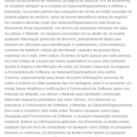
utilizar da ferramenta de interesse na página do anúncio. Por tal ferramenta,
os Usuários obrigam-se a contatar as Galerias/Organizadores e efetivar a
transação, nos exatos termos das condições de venda em leilão expostas na
própria página do anúncio, salvo se houver desistência mútua do negócio.
Os Usuários deverão exigir das Galerias/Organizadores nota fiscal ou
documento fiscal equivalente, nos termos da legislação tributária em vigor.
Ao utilizar o Website, os Usuários concordam em se abster de: (i) revelar
qualquer informação particular de terceiros, principalmente dados que
possam ser utilizados para identificação e rastreamento, como endereço,
números de telefone, cédula de identidade, cadastro de pessoa física,
endereço de e-mail, entre outros; (ii) tentar se fazer passar por outra pessoa;
(iii) criar contas de usuário por meios automáticos ou para criar confusão
quanto à origem e identificação da conta; (iv) fraudar, trapacear ou enganar
a Fornecedora de Software, as Galerias/Organizadores e/ou outros
Usuários, especialmente para tentar descobrir informações pessoais de
outros Usuários ou obter qualquer tipo de vantagem, para si ou terceiros; (v)
enviar falsos relatórios e notificações à Fornecedora de Software sobre uso
indevido do Website; (vi) utilizar o Website para atividades comerciais
diferentes daquelas permitidas sob estes Termos; (vii) depreciar ou
prejudicar a Fornecedora de Software, o Website, as Galerias/Organizadores
e/ou outros Usuários; (viii) violar estes Termos e qualquer outra regra
divulgada pela Fornecedora de Software, e qualquer legislação municipal,
estadual, federal ou internacional aplicável; (ix) disseminar ou tentar enviar
qualquer tipo de vírus de computador ou qualquer outro código ou programa
invasivo ou malicioso; (x) disseminar ou tentar enviar spams ou qualquer