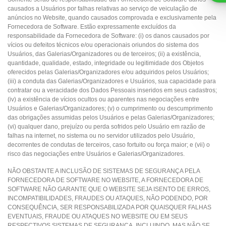
causados a Usuários por falhas relativas ao serviço de veiculação de
anúncios no Website, quando causados comprovada e exclusivamente pela
Fornecedora de Software. Estão expressamente excluídos da
responsabilidade da Fornecedora de Software: (i) os danos causados por
vícios ou defeitos técnicos e/ou operacionais oriundos do sistema dos
Usuários, das Galerias/Organizadores ou de terceiros; (ii) a existência,
quantidade, qualidade, estado, integridade ou legitimidade dos Objetos
oferecidos pelas Galerias/Organizadores e/ou adquiridos pelos Usuários;
(iii) a conduta das Galerias/Organizadores e Usuários, sua capacidade para
contratar ou a veracidade dos Dados Pessoais inseridos em seus cadastros;
(iv) a existência de vícios ocultos ou aparentes nas negociações entre
Usuários e Galerias/Organizadores; (v) o cumprimento ou descumprimento
das obrigações assumidas pelos Usuários e pelas Galerias/Organizadores;
(vi) qualquer dano, prejuízo ou perda sofridos pelo Usuário em razão de
falhas na internet, no sistema ou no servidor utilizados pelo Usuário,
decorrentes de condutas de terceiros, caso fortuito ou força maior; e (vii) o
risco das negociações entre Usuários e Galerias/Organizadores.
NÃO OBSTANTE A INCLUSÃO DE SISTEMAS DE SEGURANÇA PELA
FORNECEDORA DE SOFTWARE NO WEBSITE, A FORNECEDORA DE
SOFTWARE NÃO GARANTE QUE O WEBSITE SEJA ISENTO DE ERROS,
INCOMPATIBILIDADES, FRAUDES OU ATAQUES, NÃO PODENDO, POR
CONSEQUÊNCIA, SER RESPONSABILIZADA POR QUAISQUER FALHAS
EVENTUAIS, FRAUDE OU ATAQUES NO WEBSITE OU EM SEUS
RESPECTIVOS SISTEMAS DE SEGURANÇA, INCLUINDO, MAS NÃO SE