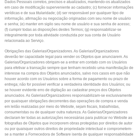
Dados Pessoais corretos, precisos e atualizados, mantendo-os atualizados
em caso de modificação superveniente ao cadastro; (c) fornecer informações
verídicas e de sua titularidade; (d) ser responsável por qualquer tipo de
informação, afirmação ou negociação originadas com seu nome de usuário
e senha; (e) manter em sigilo seu nome de usuário e sua senha de acesso;
(f) cumprir todas as disposições destes Termos; (g) responsabilizar-se
integralmente por toda atividade conduzida por sua conta de Usuário
relacionada ao Serviço.
Obrigações das Galerias/Organizadores. As Galerias/Organizadores
deverão ter capacidade legal para vender os Objetos que anunciarem. As
Galerias/Organizadores obrigam-se a entrar em contato com os Usuários
para efetivar a transação sempre que tenham recebido uma manifestação de
interesse na compra dos Objetos anunciados, salvo nos casos em que não
houver acordo com os Usuários sobre a forma de pagamento ou prazo de
entrega; não for possível verificar a verdadeira identidade dos Usuários; ou
se houver evidente erro de digitação ao cadastrar preços dos Objetos
anunciados. As Galerias/Organizadores responsabilizam-se exclusivamente
por quaisquer obrigações decorrentes das operações de compra e venda
em leilão realizadas por meio do Website, sejam fiscais, trabalhistas,
consumeristas ou de qualquer outra natureza. As Galerias/Organizadores
declaram ter todas as autorizações necessárias para publicar no Website as
fotografias de Objetos que incorporem obras protegidas por direitos de autor
ou por quaisquer outros direitos de propriedade intelectual e comprometem-
se a manter a Fornecedora de Software isenta de qualquer responsabilidade