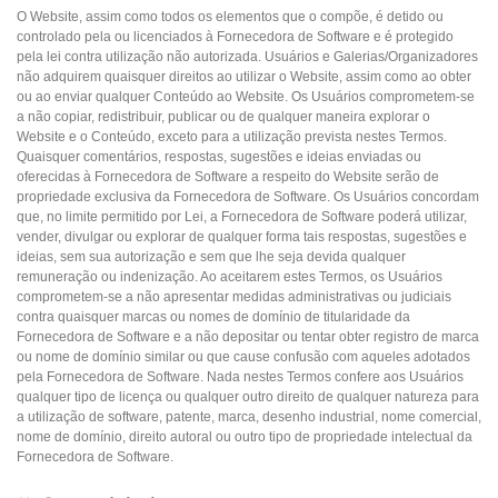
O Website, assim como todos os elementos que o compõe, é detido ou
controlado pela ou licenciados à Fornecedora de Software e é protegido
pela lei contra utilização não autorizada. Usuários e Galerias/Organizadores
não adquirem quaisquer direitos ao utilizar o Website, assim como ao obter
ou ao enviar qualquer Conteúdo ao Website. Os Usuários comprometem-se
a não copiar, redistribuir, publicar ou de qualquer maneira explorar o
Website e o Conteúdo, exceto para a utilização prevista nestes Termos.
Quaisquer comentários, respostas, sugestões e ideias enviadas ou
oferecidas à Fornecedora de Software a respeito do Website serão de
propriedade exclusiva da Fornecedora de Software. Os Usuários concordam
que, no limite permitido por Lei, a Fornecedora de Software poderá utilizar,
vender, divulgar ou explorar de qualquer forma tais respostas, sugestões e
ideias, sem sua autorização e sem que lhe seja devida qualquer
remuneração ou indenização. Ao aceitarem estes Termos, os Usuários
comprometem-se a não apresentar medidas administrativas ou judiciais
contra quaisquer marcas ou nomes de domínio de titularidade da
Fornecedora de Software e a não depositar ou tentar obter registro de marca
ou nome de domínio similar ou que cause confusão com aqueles adotados
pela Fornecedora de Software. Nada nestes Termos confere aos Usuários
qualquer tipo de licença ou qualquer outro direito de qualquer natureza para
a utilização de software, patente, marca, desenho industrial, nome comercial,
nome de domínio, direito autoral ou outro tipo de propriedade intelectual da
Fornecedora de Software.