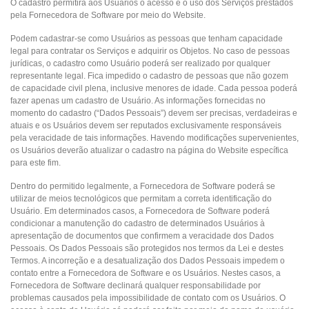
O cadastro permitirá aos Usuários o acesso e o uso dos Serviços prestados
pela Fornecedora de Software por meio do Website.
Podem cadastrar-se como Usuários as pessoas que tenham capacidade
legal para contratar os Serviços e adquirir os Objetos. No caso de pessoas
jurídicas, o cadastro como Usuário poderá ser realizado por qualquer
representante legal. Fica impedido o cadastro de pessoas que não gozem
de capacidade civil plena, inclusive menores de idade. Cada pessoa poderá
fazer apenas um cadastro de Usuário. As informações fornecidas no
momento do cadastro (“Dados Pessoais”) devem ser precisas, verdadeiras e
atuais e os Usuários devem ser reputados exclusivamente responsáveis
pela veracidade de tais informações. Havendo modificações supervenientes,
os Usuários deverão atualizar o cadastro na página do Website específica
para este fim.
Dentro do permitido legalmente, a Fornecedora de Software poderá se
utilizar de meios tecnológicos que permitam a correta identificação do
Usuário. Em determinados casos, a Fornecedora de Software poderá
condicionar a manutenção do cadastro de determinados Usuários à
apresentação de documentos que confirmem a veracidade dos Dados
Pessoais. Os Dados Pessoais são protegidos nos termos da Lei e destes
Termos. A incorreção e a desatualização dos Dados Pessoais impedem o
contato entre a Fornecedora de Software e os Usuários. Nestes casos, a
Fornecedora de Software declinará qualquer responsabilidade por
problemas causados pela impossibilidade de contato com os Usuários. O