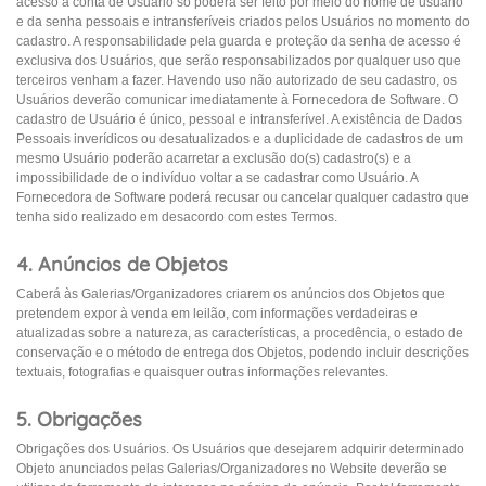
acesso à conta de Usuário só poderá ser feito por meio do nome de usuário
e da senha pessoais e intransferíveis criados pelos Usuários no momento do
cadastro. A responsabilidade pela guarda e proteção da senha de acesso é
exclusiva dos Usuários, que serão responsabilizados por qualquer uso que
terceiros venham a fazer. Havendo uso não autorizado de seu cadastro, os
Usuários deverão comunicar imediatamente à Fornecedora de Software. O
cadastro de Usuário é único, pessoal e intransferível. A existência de Dados
Pessoais inverídicos ou desatualizados e a duplicidade de cadastros de um
mesmo Usuário poderão acarretar a exclusão do(s) cadastro(s) e a
impossibilidade de o indivíduo voltar a se cadastrar como Usuário. A
Fornecedora de Software poderá recusar ou cancelar qualquer cadastro que
tenha sido realizado em desacordo com estes Termos.
4. Anúncios de Objetos
Caberá às Galerias/Organizadores criarem os anúncios dos Objetos que
pretendem expor à venda em leilão, com informações verdadeiras e
atualizadas sobre a natureza, as características, a procedência, o estado de
conservação e o método de entrega dos Objetos, podendo incluir descrições
textuais, fotografias e quaisquer outras informações relevantes.
5. Obrigações
Obrigações dos Usuários. Os Usuários que desejarem adquirir determinado
Objeto anunciados pelas Galerias/Organizadores no Website deverão se